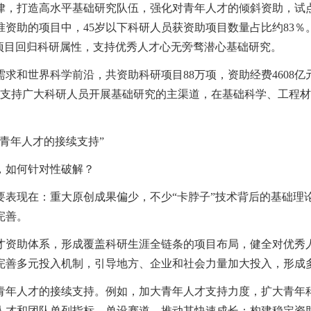
律，打造高水平基础研究队伍，强化对青年人才的倾斜资助，试
批准资助的项目中，45岁以下科研人员获资助项目数量占比约83
项目回归科研属性，支持优秀人才心无旁骛潜心基础研究。
求和世界科学前沿，共资助科研项目88万项，资助经费4608亿元
成为国家支持广大科研人员开展基础研究的主渠道，在基础科学、工
青年人才的接续支持”
，如何针对性破解？
要表现在：重大原创成果偏少，不少“卡脖子”技术背后的基础理
完善。
才资助体系，形成覆盖科研生涯全链条的项目布局，健全对优秀
完善多元投入机制，引导地方、企业和社会力量加大投入，形成
青年人才的接续支持。例如，加大青年人才支持力度，扩大青年
人才和团队单列指标、单设赛道，推动其快速成长；构建稳定资