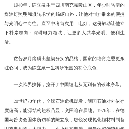
1940年，陈立泉生于四川南充嘉陵山区，年少时昏暗的
煤油灯照明和辗转求学的崎岖山路，让他对“电”带来的便捷
与光明心生向往。直至中考首次用上电灯，这份触动让他立
下朴素志向：深耕电力领域，让更多人共享光明、便利生
活。
贫苦岁月磨砺出坚韧务实的品格，国家的培育之恩更永
驻心间，成为陈立泉一生科研报国的初心底色。
一次跨界抉择，拉开了中国锂电从无到有的破冰序幕。
20世纪70年代，全球石油危机爆发，我国石油对外依存
度偏高，能源结构短板凸显，突围迫在眉睫。1976年，在德
国马普协会固体所访学的陈立泉，敏锐发现氮化锂材料制备
固态电池的巨大潜力——小小纽扣电池，能量远超传统铅酸