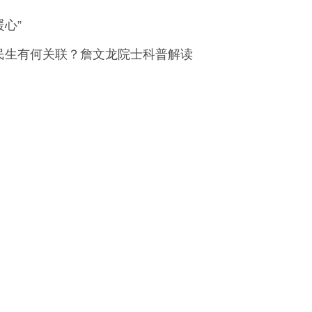
心”
民生有何关联？詹文龙院士科普解读