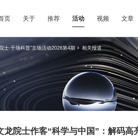
首页
关于
推荐
活动
视频
文章
士·千场科普”主场活动2026第4期
相关报道
文龙院士作客“科学与中国”：解码高