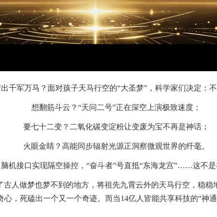
出千军万马？面对孩子天马行空的“大圣梦”，科学家们决定：不
想翻筋斗云？“天问二号”正在深空上演极致速度；
要七十二变？二氧化碳变淀粉让变废为宝不再是神话；
火眼金睛？高能同步辐射光源正洞察微观世界的纤毫。
脑机接口实现隔空操控，“奋斗者”号直抵“东海龙宫”……这不
了古人做梦也梦不到的地方，将祖先九霄云外的天马行空，稳稳
奇心，死磕出一个又一个奇迹。而当14亿人皆能共享科技的“神通