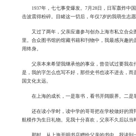
1937年，七七事变爆发。7月28日，日军轰
击波震得粉碎。目睹这一切后，年仅7岁的我萌生志
又过了两年，父亲应邀参与创办上海市私立合众
里。合众图书馆的馆藏书籍和刊物中，我最感兴趣的
用终身。
父亲本来希望我继承他的事业，曾尝试过要我在
是，我的字怎么也写不好，那些史书也读不进去，而
国文化太远。
在上海的成长，一是靠书，看书开阔眼界。二是
还在读小学时，读中学的哥哥把在学校做好的滑
航模作为生日礼物。见我十分喜欢，父亲不久后以当
那时，从上海开明书店赠给父亲的书中，我读到