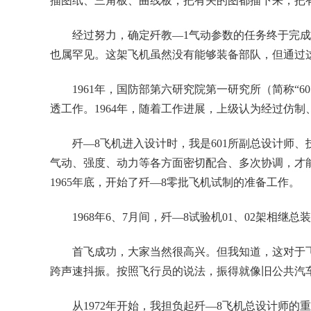
描图纸、三角板、曲线板，把有关的图都描下来，把
经过努力，确定歼教—1气动参数的任务终于完成。
也属罕见。这架飞机虽然没有能够装备部队，但通过
1961年，国防部第六研究院第一研究所（简称“
透工作。1964年，随着工作进展，上级认为经过仿
歼—8飞机进入设计时，我是601所副总设计师
气动、强度、动力等各方面密切配合、多次协调，才能
1965年底，开始了歼—8零批飞机试制的准备工作。
1968年6、7月间，歼—8试验机01、02架相
首飞成功，大家当然很高兴。但我知道，这对于
跨声速抖振。按照飞行员的说法，振得就像旧公共汽
从1972年开始，我担负起歼—8飞机总设计师的