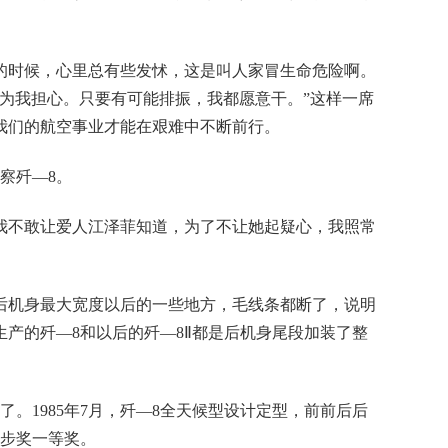
的时候，心里总有些发怵，这是叫人家冒生命危险啊。
为我担心。只要有可能排振，我都愿意干。”这样一席
我们的航空事业才能在艰难中不断前行。
察歼—8。
我不敢让爱人江泽菲知道，为了不让她起疑心，我照常
后机身最大宽度以后的一些地方，毛线条都断了，说明
产的歼—8和以后的歼—8Ⅱ都是后机身尾段加装了整
。1985年7月，歼—8全天候型设计定型，前前后后
进步奖一等奖。