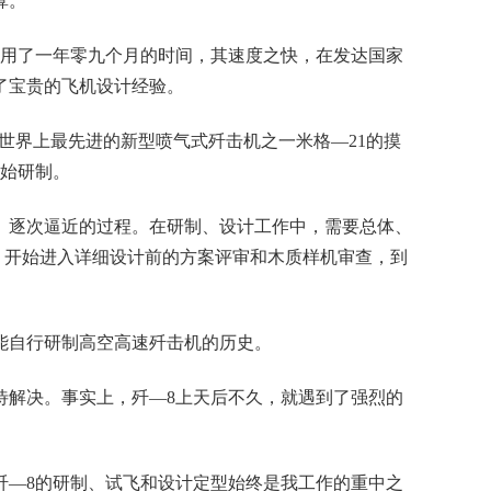
算。
功，只用了一年零九个月的时间，其速度之快，在发达国家
了宝贵的飞机设计经验。
时世界上最先进的新型喷气式歼击机之一米格—21的摸
开始研制。
代、逐次逼近的过程。在研制、设计工作中，需要总体、
，开始进入详细设计前的方案评审和木质样机审查，到
国不能自行研制高空高速歼击机的历史。
待解决。事实上，歼—8上天后不久，就遇到了强烈的
里，歼—8的研制、试飞和设计定型始终是我工作的重中之