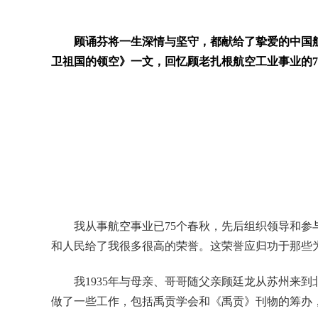
顾诵芬将一生深情与坚守，都献给了挚爱的中国航
卫祖国的领空》一文，回忆顾老扎根航空工业事业的7
我从事航空事业已75个春秋，先后组织领导和
和人民给了我很多很高的荣誉。这荣誉应归功于那些
我1935年与母亲、哥哥随父亲顾廷龙从苏州来
做了一些工作，包括禹贡学会和《禹贡》刊物的筹办