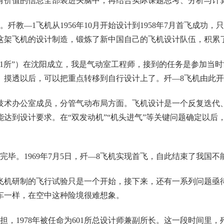
有价值的信息全部装进头脑中，再结合实际课题思考、分析与计
歼教—1飞机从1956年10月开始设计到1958年7月首飞成
这架飞机的设计制造，锻炼了新中国自己的飞机设计队伍，积累
601所”）在沈阳成立，我是气动室工程师，接到的任务是参加当
制、摸透以后，可以把重点转移到自行设计上了。歼—8飞机由此
、技术办公室成员，分管气动布局方面。飞机设计是一个反复迭
达到设计要求。在“双发动机”“机头进气”等关键问题确定以后
继总装完毕。1969年7月5日，歼—8飞机实现首飞，自此结束了我
飞机研制的飞行试验只是一个开始，接下来，还有一系列问题亟
车一样，在空中这种险境很难想象。
重担，1978年被任命为601所总设计师兼副所长。这一段时间