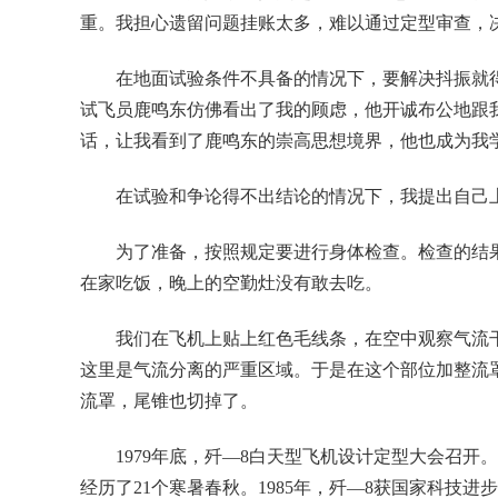
重。我担心遗留问题挂账太多，难以通过定型审查，
在地面试验条件不具备的情况下，要解决抖振就
试飞员鹿鸣东仿佛看出了我的顾虑，他开诚布公地跟
话，让我看到了鹿鸣东的崇高思想境界，他也成为我
在试验和争论得不出结论的情况下，我提出自己
为了准备，按照规定要进行身体检查。检查的结
在家吃饭，晚上的空勤灶没有敢去吃。
我们在飞机上贴上红色毛线条，在空中观察气流
这里是气流分离的严重区域。于是在这个部位加整流
流罩，尾锥也切掉了。
1979年底，歼—8白天型飞机设计定型大会召开
经历了21个寒暑春秋。1985年，歼—8获国家科技进