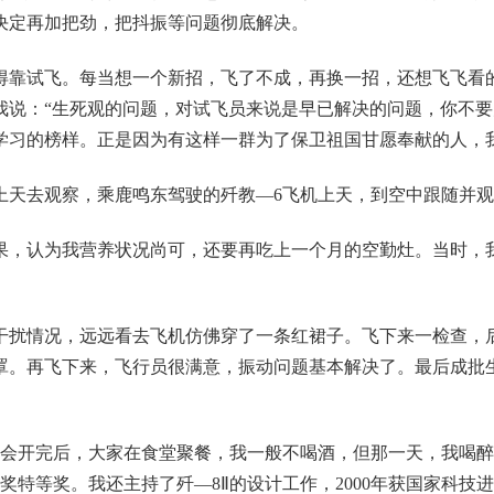
决定再加把劲，把抖振等问题彻底解决。
得靠试飞。每当想一个新招，飞了不成，再换一招，还想飞飞看
我说：“生死观的问题，对试飞员来说是早已解决的问题，你不要
学习的榜样。正是因为有这样一群为了保卫祖国甘愿奉献的人，
上天去观察，乘鹿鸣东驾驶的歼教—6飞机上天，到空中跟随并观
果，认为我营养状况尚可，还要再吃上一个月的空勤灶。当时，
干扰情况，远远看去飞机仿佛穿了一条红裙子。飞下来一检查，
罩。再飞下来，飞行员很满意，振动问题基本解决了。最后成批生
。会开完后，大家在食堂聚餐，我一般不喝酒，但那一天，我喝醉了
步奖特等奖。我还主持了歼—8Ⅱ的设计工作，2000年获国家科技