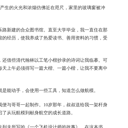
爆炸产生的火光和浓烟仿佛近在咫尺，家里的玻璃窗被冲
乐路新建的合众图书馆。直至大学毕业，我一直住在那
馆的经历，使我养成了热爱读书、善用资料的习惯，受
，还借些清代翰林以工笔小楷抄录的诗词让我临摹。可
每天上午必须得写一篇大楷、一篇小楷，让我不要离中
就是能动手，会使用一些工具，知道怎么做航模。
便与哥哥一起制作。10岁那年，叔叔送给我一架杆身
启了从玩航模到献身航空的成长道路。
夫列夫所写的《一个飞机设计师的故事》。在这本书