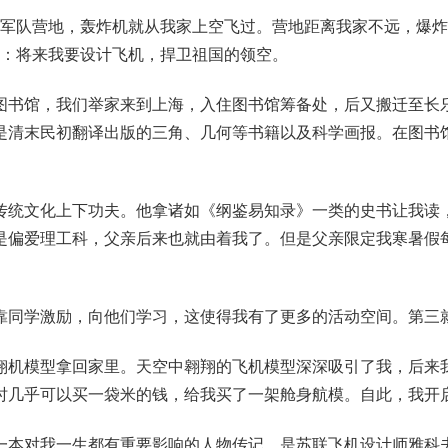
炸中国军队营地，轰炸机就从我家上空飞过。营地距离我家不远，
愿：将来我要设计飞机，捍卫祖国的领空。
图书馆，我们举家来到上海，入住图书馆筹备处，后又搬迁至长
是清末民初翻译出版的三角、几何等书籍以及科学画报。在图书
传统文化上下功夫。他拿诸如《纲鉴易知录》一类的史书让我读
是偏爱理工科，父亲后来也就由着我了。但是父亲限定我寒暑假
靠同学激励，向他们学习，这使得我有了更多的活动空间。第三
翔机模型拿回家里。天空中翱翔的飞机模型深深吸引了我，后来我
时几乎可以买一袋米的钱，给我买了一架舱身航模。自此，我开
一本对我一生都有重要影响的人物传记，是苏联飞机设计师雅科