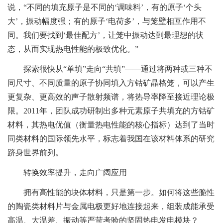
说，“不同的填充原子是不同的‘调味料’，有的原子‘个头
大’，振动幅度强；有的原子‘电荷多’，与笼壁相互作用不
同。我们要找到‘最佳配方’，让笼中振动达到最理想的状
态，从而实现热电性能的极致优化。”
探索很快从“单填”走向“共填”——通过将两种或三种不
同尺寸、不同质量的原子协同填入方钴矿晶格笼，可以产生
更复杂、更高效的声子散射频谱，将热导率降至接近理论极
限。2011年，团队成功研制出多种元素原子共填充的方钴矿
材料，其热电优值（衡量热电性能的核心指标）达到了当时
同类材料的国际领先水平，标志着我国在该材料体系的研究
跻身世界前列。
转换效率提升，走向广阔应用
拥有高性能的块体材料，只是第一步。如何将这些脆性
的陶瓷类材料片与金属电极更好地连接起来，组装成能承受
高温、大温差、振动等严苛考验的坚固热电发电模块？