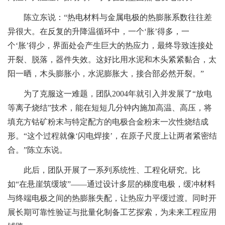
陈立东说：“热电材料与金属电极的热膨胀系数往往差
异很大。在反复的升降温循环中，一个‘胀’得多，一
个‘胀’得少，界面处会产生巨大的热应力，最终导致连接处
开裂、脱落，器件失效。这好比用水泥和木头紧紧黏合，太
阳一晒，木头膨胀小，水泥膨胀大，接合部必然开裂。”
为了克服这一难题，团队2004年就引入并发展了“放电
等离子烧结”技术，能在短短几分钟内施加高温、高压，将
填充方钴矿粉末与特定配方的电极合金粉末一次性烧结成
形。“这个过程就像‘闪电焊接’，在原子尺度上让两者紧密结
合。”陈立东说。
此后，团队开展了一系列系统性、工程化研究。比
如“在悬崖筑缓坡”——通过设计多层的梯度电极，缓冲材料
与终端电极之间的热膨胀失配，让热应力平缓过渡。同时开
展长期可靠性验证与批量化制备工艺探索，为未来工程应用