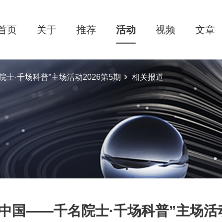
首页
关于
推荐
活动
视频
文章
士·千场科普”主场活动2026第5期
相关报道
中国——千名院士·千场科普”主场