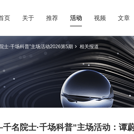
首页
关于
推荐
活动
视频
文章
士·千场科普”主场活动2026第5期
相关报道
—千名院士·千场科普”主场活动：谭