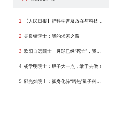
1.
【人民日报】把科学普及放在与科技创新同等重要的位置
2.
吴良镛院士：我的求索之路
3.
欧阳自远院士：月球已经“死亡”，我们为什么还要探月？
4.
杨学明院士：胆子大一点，敢于去做！
5.
郭光灿院士：孤身化缘“焐热”量子科研“冷板凳”