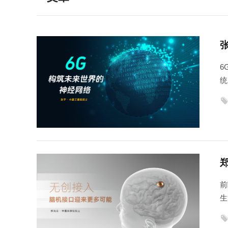
6
统
能
关
体
前
生
着
产