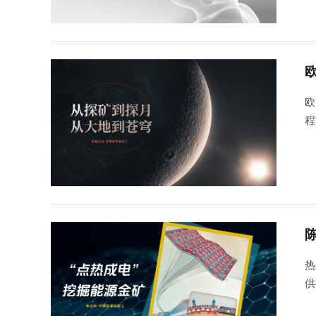
欧
程
终
体
热
供
成