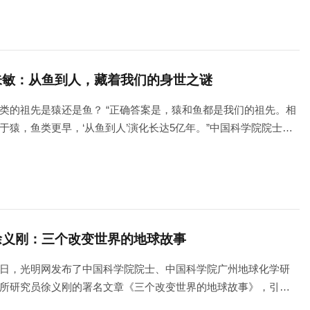
朱敏：从鱼到人，藏着我们的身世之谜
类的祖先是猿还是鱼？ “正确答案是，猿和鱼都是我们的祖先。相
于猿，鱼类更早，‘从鱼到人’演化长达5亿年。”中国科学院院士、
国科学院古脊椎动物与古人类研究所研究员朱敏说，包括人类在
，所有四足动物（陆地脊椎动物）都源自远古的鱼类祖先。
徐义刚：三个改变世界的地球故事
日，光明网发布了中国科学院院士、中国科学院广州地球化学研
所研究员徐义刚的署名文章《三个改变世界的地球故事》，引领
者走进波澜壮阔的地球科学世界，感受地质探索的魅力与价值。