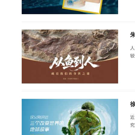
人
较
中
内
近
究
读