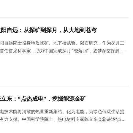
欧阳自远：从探矿到探月，从大地到苍穹
阳自远院士投身地质找矿、地下核试验、陨石研究，作为探月工
首任首席科学家，助力中国完成探月 “绕落回”，逐梦深空探测，始
以国家需求为航向，从大地走向苍穹，为中国地质、核地质、天
化学与深空探测事业奠基开拓。
陈立东：“点热成电”，挖掘能源金矿
电技术能将消散的热量重新集结、化为电能，为绿色低碳生活提
有力支撑。中国科学院院士、热电材料专家陈立东会您讲述“点热
电”背后的科技魅力。