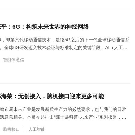
张平：6G：构筑未来世界的神经网络
G，即第六代移动通信技术，是继5G之后的下一代全球移动通信系
。全球6G研发迈入技术验证与标准制定的关键阶段，AI（人工智
）与通信深度融合成为行业变革的主线，掌握6G发展的主导权至
智能体通信
重要。 作为基础性、先导性未来产业，6G将如何重塑我们的生活
验...
郑海荣：无创接入，脑机接口迎来更多可能
瞻布局未来产业是发展新质生产力的必然要求，也与我们的日常
活息息相关。本版今起推出“院士讲科普·未来产业”系列报道，跟
院士了解新一轮科技革命和产业变革趋势，感受科技创新与未来
脑机接口
人工智能
业发展的脉动。本期，中国科学院院士、南京大学常务副校长郑...